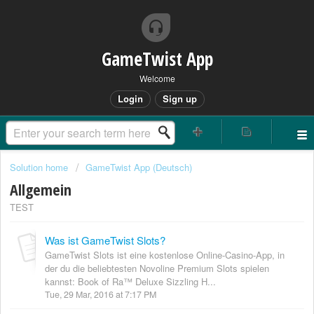
GameTwist App
Welcome
Login
Sign up
Solution home
GameTwist App (Deutsch)
Allgemein
TEST
Was ist GameTwist Slots?
GameTwist Slots ist eine kostenlose Online-Casino-App, in
der du die beliebtesten Novoline Premium Slots spielen
kannst: Book of Ra™ Deluxe Sizzling H...
Tue, 29 Mar, 2016 at 7:17 PM