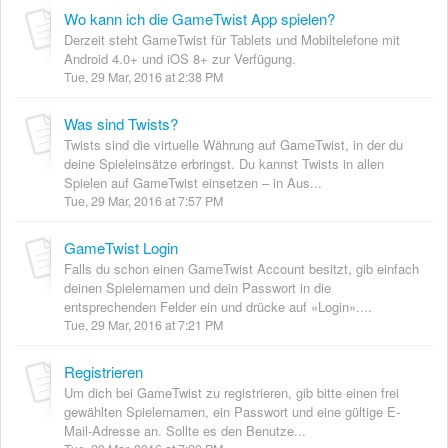
Wo kann ich die GameTwist App spielen?
Derzeit steht GameTwist für Tablets und Mobiltelefone mit
Android 4.0+ und iOS 8+ zur Verfügung.
Tue, 29 Mar, 2016 at 2:38 PM
Was sind Twists?
Twists sind die virtuelle Währung auf GameTwist, in der du
deine Spieleinsätze erbringst. Du kannst Twists in allen
Spielen auf GameTwist einsetzen – in Aus...
Tue, 29 Mar, 2016 at 7:57 PM
GameTwist Login
Falls du schon einen GameTwist Account besitzt, gib einfach
deinen Spielernamen und dein Passwort in die
entsprechenden Felder ein und drücke auf «Login»....
Tue, 29 Mar, 2016 at 7:21 PM
Registrieren
Um dich bei GameTwist zu registrieren, gib bitte einen frei
gewählten Spielernamen, ein Passwort und eine gültige E-
Mail-Adresse an. Sollte es den Benutze...