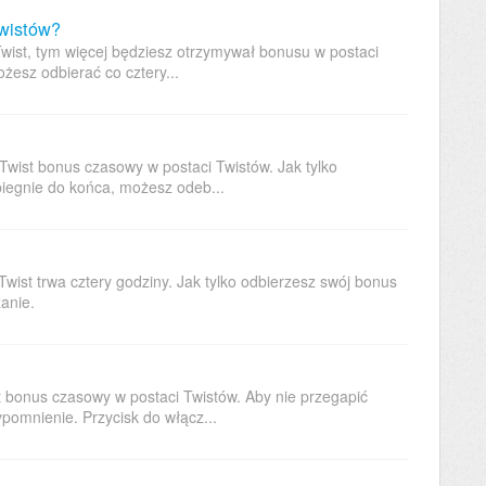
wistów?
Twist, tym więcej będziesz otrzymywał bonusu w postaci
esz odbierać co cztery...
wist bonus czasowy w postaci Twistów. Jak tylko
biegnie do końca, możesz odeb...
st trwa cztery godziny. Jak tylko odbierzesz swój bonus
anie.
 bonus czasowy w postaci Twistów. Aby nie przegapić
omnienie. Przycisk do włącz...