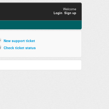
Welcome
Login
Sign up
New support ticket
Check ticket status