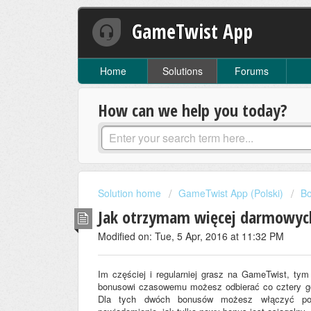
GameTwist App
Home
Solutions
Forums
How can we help you today?
Solution home
GameTwist App (Polski)
B
Jak otrzymam więcej darmowyc
Modified on: Tue, 5 Apr, 2016 at 11:32 PM
Im częściej i regularniej grasz na GameTwist, ty
bonusowi czasowemu możesz odbierać co cztery go
Dla tych dwóch bonusów możesz włączyć powi