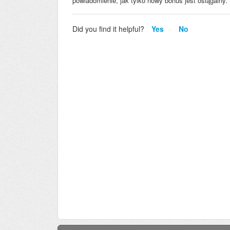
powiadomienie, jak tylko nowy bonus jest osiągalny.
Did you find it helpful?
Yes
No