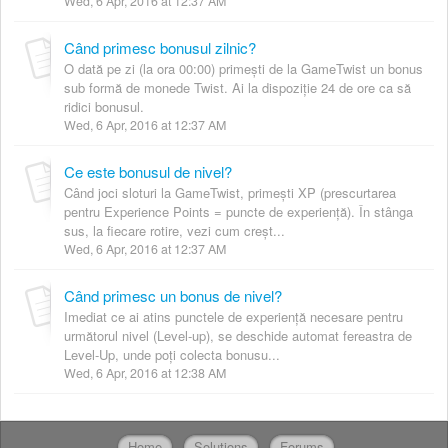
Wed, 6 Apr, 2016 at 12:37 AM
Când primesc bonusul zilnic?
O dată pe zi (la ora 00:00) primești de la GameTwist un bonus
sub formă de monede Twist. Ai la dispoziție 24 de ore ca să
ridici bonusul.
Wed, 6 Apr, 2016 at 12:37 AM
Ce este bonusul de nivel?
Când joci sloturi la GameTwist, primești XP (prescurtarea
pentru Experience Points = puncte de experiență). În stânga
sus, la fiecare rotire, vezi cum creșt...
Wed, 6 Apr, 2016 at 12:37 AM
Când primesc un bonus de nivel?
Imediat ce ai atins punctele de experiență necesare pentru
următorul nivel (Level-up), se deschide automat fereastra de
Level-Up, unde poți colecta bonusu...
Wed, 6 Apr, 2016 at 12:38 AM
Home
Solutions
Forums