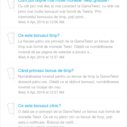
Cu cât joci mai des și mai constant la GameTwist, cu atât vei
primi mai multe bonusuri sub formă de Twists. Prin
intermediul bonusului de timp, poți primi...
Wed, 6 Apr, 2016 at 12:36 AM
Ce este bonusul timp?
La fiecare patru ore primești de la GameTwist un bonus de
timp sub formă de monede Twist. Odată ce numărătoarea
inversă de pe pagina de selecție a jocului a...
Wed, 6 Apr, 2016 at 12:37 AM
Când primesc bonus de timp?
Numărătoarea inversă pentru un bonus de timp la GameTwist
durează patru ore. Odată ce ai obținut bonusul, numărătoarea
inversă va începe din nou.
Wed, 6 Apr, 2016 at 12:37 AM
Ce este bonusul zilnic?
O dată pe zi primești de la GameTwist un bonus sub formă de
monede Twist. Ca să nu pierzi nici un bonus de timp, poți
seta o notificare. Butonul de notifi...