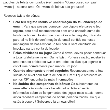
pacotes de twists comprados (ver também "Como posso comprar
twists") - apenas uma: Os twists de bónus são gratuitos!
Recebes twists de bónus:
Pelo teu registo inclusive confirmação do teu endereço de
email:
Para que possas começar logo depois efetuares o teu
registo, este será recompensado com uma choruda soma de
twists de bónus. Assim que concluires o teu registo, clicando
para tal no link de confirmação do email contido na nossa
mensagem de boas-vindas, o teu bónus será creditado de
imediato na tua conta de jogador.
Pelas atividades no jogo:
Como é óbvio, deves poder continuar
a jogar gratuitamente em GameTwist. Por essa razão, receberás
uma nota de crédito de twists em todos os dias que jogares e
concluires corretamente pelo menos um jogo.
Quando alcançarás o nível seguinte:
Recompensamos a tua
subida de nível com twists de bónus! Em "O que oferecem os
pontos XP" encontrarás mais informações.
No âmbito das campanhas de bónus:
Os subscritores da
newsletter são ainda mais beneficiados. Não só estão
informados sobre os lançamentos dos jogos mais atuais, como
ainda recebem campanhas de bónus personalizadas. Do que
estás à espera? Subscreve já a newsletter!