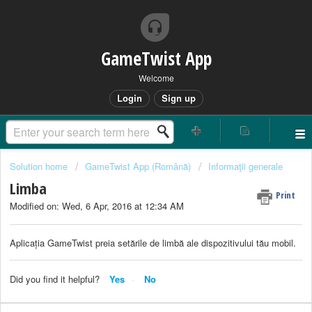
GameTwist App
Welcome
Login
Sign up
Solution home
GameTwist App (Română)
Informaţii generale
Limba
Print
Modified on: Wed, 6 Apr, 2016 at 12:34 AM
Aplicația GameTwist preia setările de limbă ale dispozitivului tău mobil.
Did you find it helpful?
Yes
No