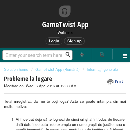
GameTwist App
Welcome
Login
Sign up
Solution home
GameTwist App (Română)
Informaţii generale
Probleme la logare
Print
Modified on: Wed, 6 Apr, 2016 at 12:33 AM
Te-ai înregistrat, dar nu te poți loga? Asta se poate întâmpla din mai
multe motive:
Ai încercat deja să te loghezi de cinci ori și ai introdus de fiecare
dată date incorecte (de exemplu un nume greșit de jucător sau o
parolă incorectă) În acest caz, contul tău de jucător va fi blocat