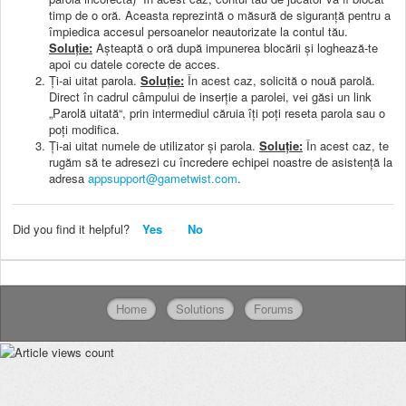
timp de o oră. Aceasta reprezintă o măsură de siguranță pentru a
împiedica accesul persoanelor neautorizate la contul tău.
Soluție:
Așteaptă o oră după impunerea blocării și loghează-te
apoi cu datele corecte de acces.
Ţi-ai uitat parola.
Soluție:
În acest caz, solicită o nouă parolă.
Direct în cadrul câmpului de inserție a parolei, vei găsi un link
„Parolă uitată“, prin intermediul căruia îți poți reseta parola sau o
poți modifica.
Ţi-ai uitat numele de utilizator și parola.
Soluție:
În acest caz, te
rugăm să te adresezi cu încredere echipei noastre de asistență la
adresa
appsupport@gametwist.com
.
Did you find it helpful?
Yes
No
Home
Solutions
Forums