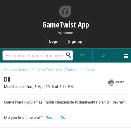
GameTwist App
Welcome
Login
Sign up
Solution home
GameTwist App (Türkçe)
Genel
Dil
Print
Modified on: Tue, 5 Apr, 2016 at 8:11 PM
GameTwist uygulaması mobil cihazınızde kullanılmakta olan dili devralır.
Did you find it helpful?
Yes
No