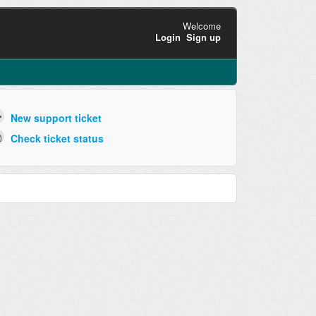
Welcome
Login
Sign up
New support ticket
Check ticket status