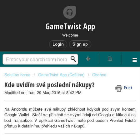
GameTwist App
Welcome
Login
Sign up
Solution home
GameTwist App (Čeština)
Obchod
Kde uvidím své poslední nákupy?
Print
Modified on: Tue, 29 Mar, 2016 at 8:42 PM
Na Andoridu můžete své nákupy zhlédnout kdykoli pod svým kontem
Google Wallet. Stačí se přihlásit se svými údaji od Googlu a kliknout na
bod Transakce. V aplikaci GameTwist máte pod bodem Přehled twistů
přístup k detailnímu přehledu vašich nákupů.