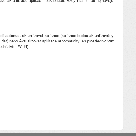
ké aktualizace aplikací, pak budete vždy hrát s tou nejnovější
oli automat. aktualizovat aplikace (aplikace budou aktualizovány
 dat) nebo Aktualizovat aplikace automaticky jen prostřednictvím
řednictvím Wi-Fi).