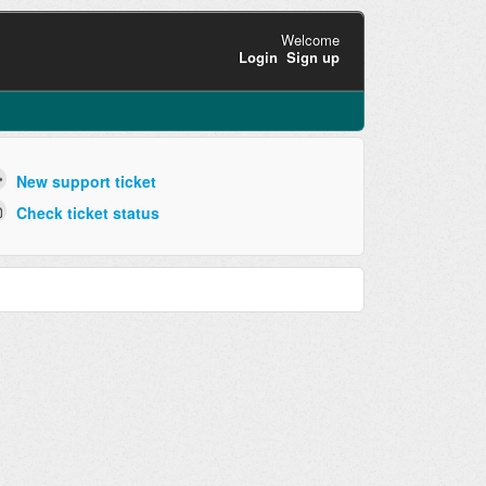
Welcome
Login
Sign up
New support ticket
Check ticket status