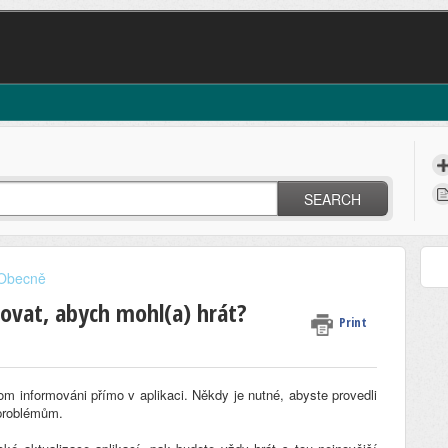
SEARCH
Obecně
ovat, abych mohl(a) hrát?
Print
om informováni přímo v aplikaci. Někdy je nutné, abyste provedli
 problémům.